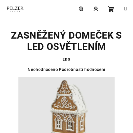
Přejít
na
obsah
Nákupní
Hledat
Přihlášení
ZASNĚŽENÝ DOMEČEK S
košík
LED OSVĚTLENÍM
EDG
Průměrné
Neohodnoceno
Podrobnosti hodnocení
hodnocení
produktu
je
0,0
z
5
hvězdiček.