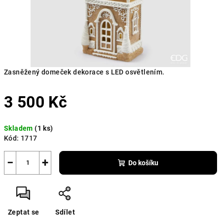
Zasněžený domeček dekorace s LED osvětlením.
3 500 Kč
Měrná
Skladem
(1 ks)
cena:
Kód:
1717
−
+
Do košíku
Zeptat se
Sdílet