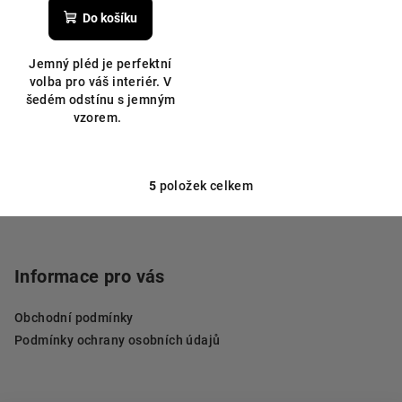
Do košíku
Jemný pléd je perfektní
volba pro váš interiér. V
šedém odstínu s jemným
vzorem.
5
položek celkem
O
v
Z
l
á
á
p
Informace pro vás
d
a
a
c
Obchodní podmínky
t
í
Podmínky ochrany osobních údajů
í
p
r
v