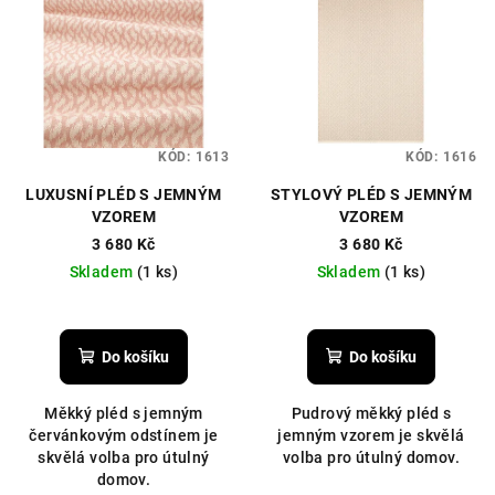
ý
d
p
u
i
k
s
t
p
ů
KÓD:
1613
KÓD:
1616
r
LUXUSNÍ PLÉD S JEMNÝM
STYLOVÝ PLÉD S JEMNÝM
o
VZOREM
VZOREM
d
3 680 Kč
3 680 Kč
u
Skladem
(1 ks)
Skladem
(1 ks)
k
Průměrné
t
hodnocení
ů
produktu
Do košíku
Do košíku
je
3,5
Měkký pléd s jemným
Pudrový měkký pléd s
z
červánkovým odstínem je
jemným vzorem je skvělá
5
skvělá volba pro útulný
volba pro útulný domov.
hvězdiček.
domov.