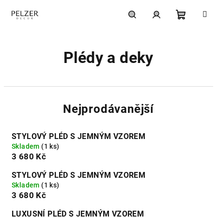
Přejít
na
obsah
Nákupní
Hledat
Přihlášení
Plédy a deky
košík
Nejprodávanější
STYLOVÝ PLÉD S JEMNÝM VZOREM
Skladem
(1 ks)
3 680 Kč
STYLOVÝ PLÉD S JEMNÝM VZOREM
Skladem
(1 ks)
3 680 Kč
LUXUSNÍ PLÉD S JEMNÝM VZOREM