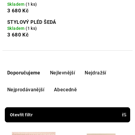
Skladem
(1 ks)
3 680 Kč
STYLOVÝ PLÉD ŠEDÁ
Skladem
(1 ks)
3 680 Kč
Ř
a
Doporučujeme
Nejlevnější
Nejdražší
z
e
Nejprodávanější
Abecedně
n
í
p
Otevřít filtr
r
V
o