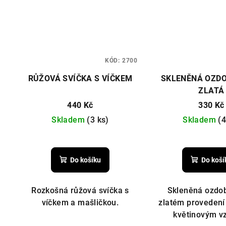
KÓD:
2700
RŮŽOVÁ SVÍČKA S VÍČKEM
SKLENĚNÁ OZDO
ZLATÁ
440 Kč
330 Kč
Skladem
(3 ks)
Skladem
(4
Do košíku
Do koší
Rozkošná růžová svíčka s
Skleněná ozdob
víčkem a mašličkou.
zlatém proveden
květinovým v