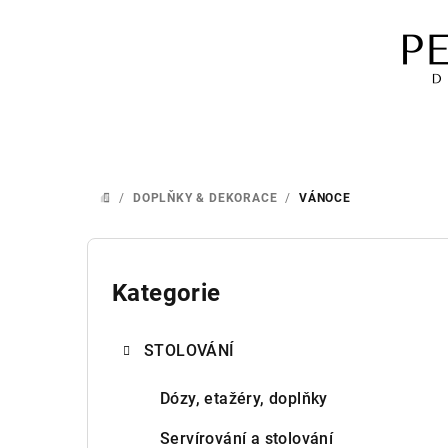
Přejít
na
obsah
/
DOPLŇKY & DEKORACE
/
VÁNOCE
DOMŮ
P
o
Kategorie
Přeskočit
kategorie
s
STOLOVÁNÍ
t
r
Dózy, etažéry, doplňky
a
Servírování a stolování