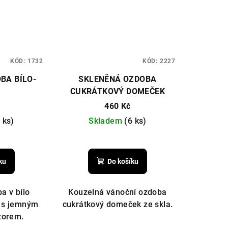
KÓD:
1732
KÓD:
2227
BA BÍLO-
SKLENĚNÁ OZDOBA
CUKRÁTKOVÝ DOMEČEK
460 Kč
 ks)
Skladem
(6 ks)
ku
Do košíku
a v bílo
Kouzelná vánoční ozdoba
í s jemným
cukrátkový domeček ze skla.
zorem.