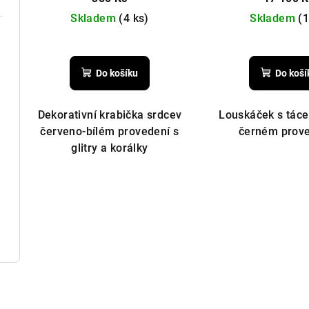
t
d
Skladem
(4 ks)
Skladem
(1
ů
u
k
Do košíku
Do koší
t
Dekorativní krabička srdcev
Louskáček s táce
ů
červeno-bílém provedení s
černém prov
glitry a korálky