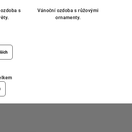
 ozdoba s
Vánoční ozdoba s růžovými
ěty.
ornamenty.
ších
elkem
u