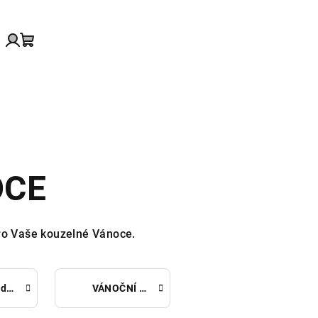
edat
Přihlášení
Nákupní
košík
OCE
ro Vaše kouzelné Vánoce.
Vánoční dekorace
VÁNOČNÍ FIGURKY/SOŠKY