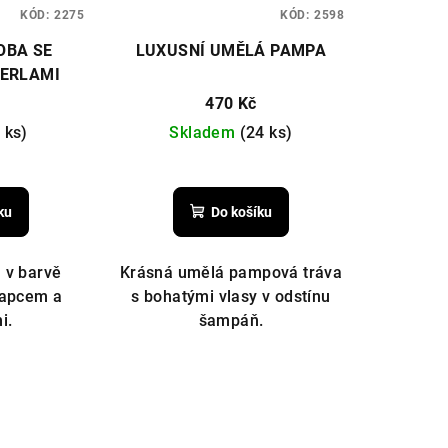
KÓD:
2275
KÓD:
2598
OBA SE
LUXUSNÍ UMĚLÁ PAMPA
PERLAMI
470 Kč
 ks)
Skladem
(24 ks)
ku
Do košíku
 v barvě
Krásná umělá pampová tráva
řapcem a
s bohatými vlasy v odstínu
i.
šampáň.