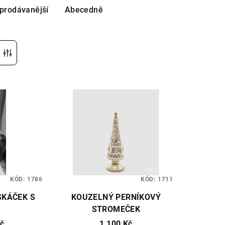
prodávanější
Abecedně
r
KÓD:
1786
KÓD:
1711
SKÁČEK S
KOUZELNÝ PERNÍKOVÝ
STROMEČEK
č
1 100 Kč