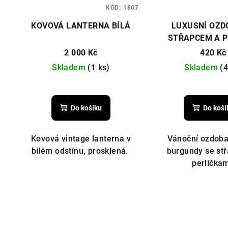
KÓD:
1807
KOVOVÁ LANTERNA BÍLÁ
LUXUSNÍ OZD
STŘAPCEM A 
2 000 Kč
420 Kč
Skladem
(1 ks)
Skladem
(4
Do košíku
Do koší
Kovová vintage lanterna v
Vánoční ozdoba
bílém odstínu, prosklená.
burgundy se st
perličkam