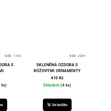
KÓD:
1735
KÓD:
2239
DOBA S
SKLENĚNÁ OZDOBA S
MI
RŮŽOVÝMI ORNAMENTY
410 Kč
 ks)
Skladem
(4 ks)
ku
Do košíku