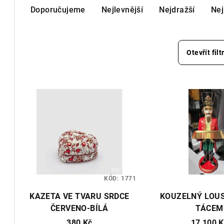
Doporučujeme
Nejlevnější
Nejdražší
Nej
a
z
e
Otevřít filt
n
V
í
ý
p
p
r
i
o
s
d
KÓD:
1771
p
u
KAZETA VE TVARU SRDCE
KOUZELNÝ LOU
r
k
ČERVENO-BÍLÁ
TÁCEM
o
380 Kč
17 100 K