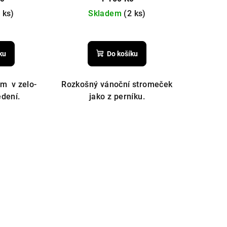
 ks)
Skladem
(2 ks)
ku
Do košíku
m v zelo-
Rozkošný vánoční stromeček
edení.
jako z perníku.