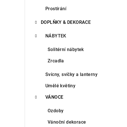
n
Prostírání
n
DOPLŇKY & DEKORACE
í
NÁBYTEK
p
Solitérní nábytek
a
Zrcadla
n
e
Svícny, svíčky a lanterny
l
Umělé květiny
VÁNOCE
Ozdoby
Vánoční dekorace