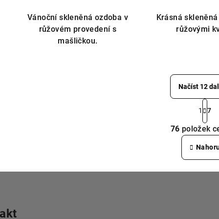
Vánoční skleněná ozdoba v
Krásná skleněná
růžovém provedení s
růžovými kv
mašličkou.
Načíst 12 dal
S
1
7
t
O
r
76
položek c
v
á
n
Nahor
l
k
á
o
d
v
a
á
c
n
akt
í
í