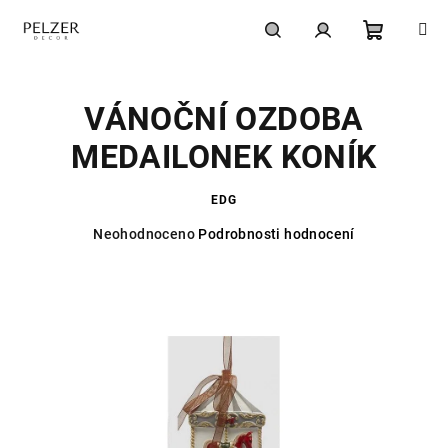
Přejít
na
obsah
Nákupní
Hledat
Přihlášení
VÁNOČNÍ OZDOBA
košík
MEDAILONEK KONÍK
EDG
Průměrné
Neohodnoceno
Podrobnosti hodnocení
hodnocení
produktu
je
0,0
z
5
hvězdiček.