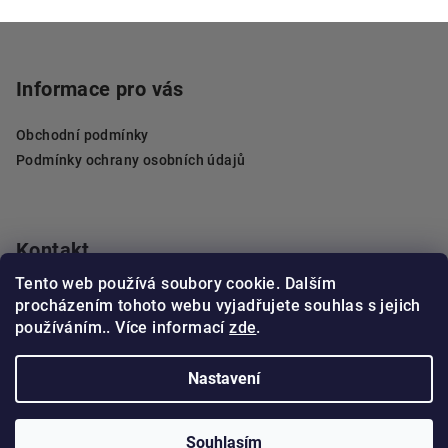
Z
á
p
Informace pro vás
a
Obchodní podmínky
t
Podmínky ochrany osobních údajů
í
Kontakt
Tento web používá soubory cookie. Dalším
objednavky
@
pelzerdecor.cz
procházením tohoto webu vyjadřujete souhlas s jejich
602 461 596
používáním.. Více informací
zde
.
Nastavení
Copyright 2026
Pelzer Decor
. Všechna práva vyhrazena.
Souhlasím