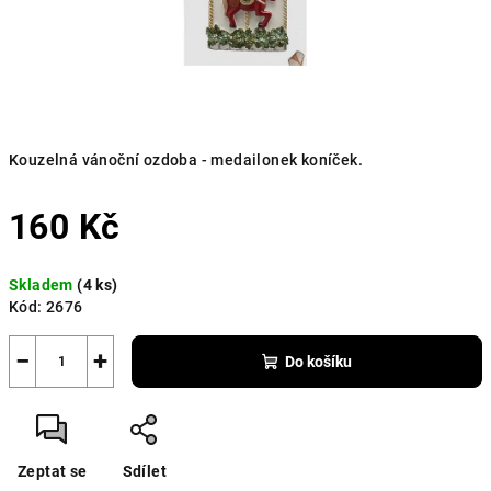
Kouzelná vánoční ozdoba - medailonek koníček.
160 Kč
Měrná
Skladem
(4 ks)
cena:
Kód:
2676
−
+
Do košíku
Zeptat se
Sdílet