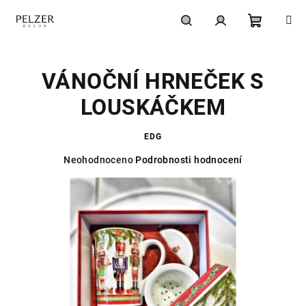
Přejít
na
obsah
Nákupní
Hledat
Přihlášení
VÁNOČNÍ HRNEČEK S
košík
LOUSKÁČKEM
EDG
Průměrné
Neohodnoceno
Podrobnosti hodnocení
hodnocení
produktu
je
0,0
z
5
hvězdiček.