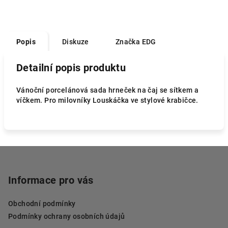
Popis
Diskuze
Značka
EDG
Detailní popis produktu
Vánoční porcelánová sada hrneček na čaj se sítkem a
víčkem. Pro milovníky Louskáčka ve stylové krabičce.
Z
á
p
Informace pro vás
a
Obchodní podmínky
t
Podmínky ochrany osobních údajů
í