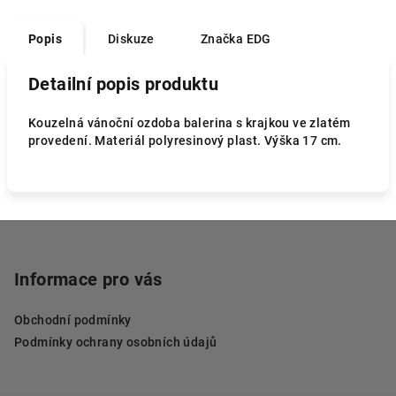
Popis
Diskuze
Značka
EDG
Detailní popis produktu
Kouzelná vánoční ozdoba balerina s krajkou ve zlatém
provedení. Materiál polyresinový plast. Výška 17 cm.
Z
á
p
Informace pro vás
a
Obchodní podmínky
t
Podmínky ochrany osobních údajů
í