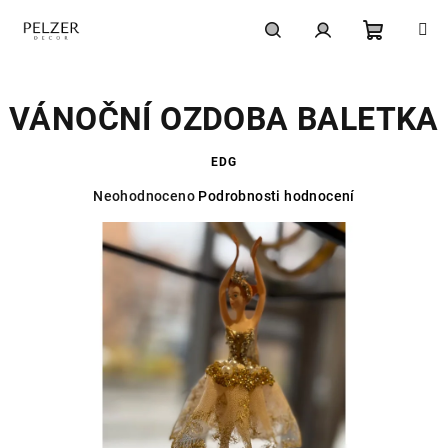
Přejít
na
obsah
Nákupní
Hledat
Přihlášení
VÁNOČNÍ OZDOBA BALETKA
košík
EDG
Průměrné
Neohodnoceno
Podrobnosti hodnocení
hodnocení
produktu
je
0,0
z
5
hvězdiček.