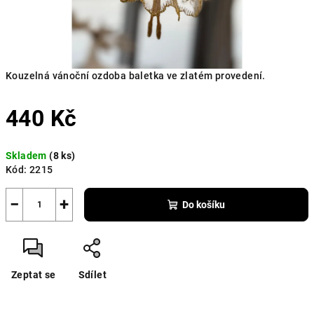
Kouzelná vánoční ozdoba baletka ve zlatém provedení.
440 Kč
Měrná
Skladem
(8 ks)
cena:
Kód:
2215
−
+
Do košíku
Zeptat se
Sdílet