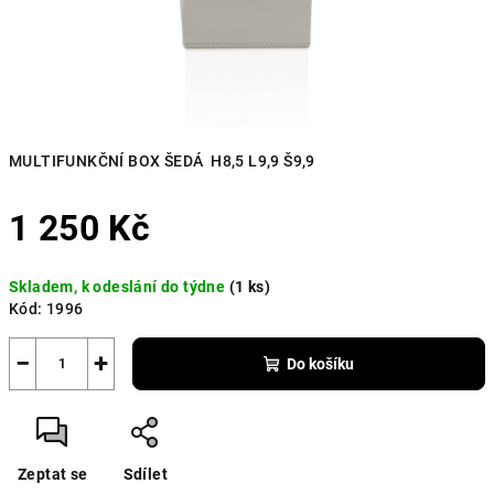
MULTIFUNKČNÍ BOX ŠEDÁ H8,5 L9,9 Š9,9
1 250 Kč
Měrná
Skladem, k odeslání do týdne
(1 ks)
cena:
Kód:
1996
−
+
Do košíku
Zeptat se
Sdílet