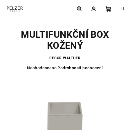
Přejít
na
obsah
Nákupní
Hledat
Přihlášení
MULTIFUNKČNÍ BOX
košík
KOŽENÝ
DECOR WALTHER
Průměrné
Neohodnoceno
Podrobnosti hodnocení
hodnocení
produktu
je
0,0
z
5
hvězdiček.