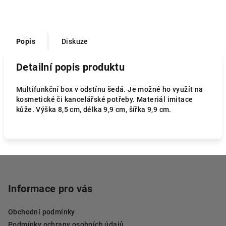
Popis
Diskuze
Detailní popis produktu
Multifunkční box v odstínu šedá. Je možné ho využít na
kosmetické či kancelářské potřeby. Materiál imitace
kůže. Výška 8,5 cm, délka 9,9 cm, šířka 9,9 cm.
Z
á
p
Informace pro vás
a
Obchodní podmínky
t
Podmínky ochrany osobních údajů