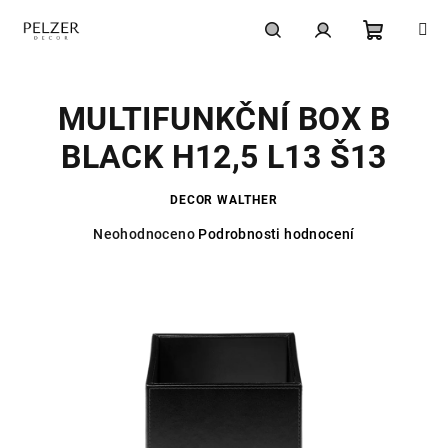
Přejít
na
obsah
Nákupní
Hledat
Přihlášení
MULTIFUNKČNÍ BOX B
košík
BLACK H12,5 L13 Š13
DECOR WALTHER
Průměrné
Neohodnoceno
Podrobnosti hodnocení
hodnocení
produktu
je
0,0
z
5
hvězdiček.