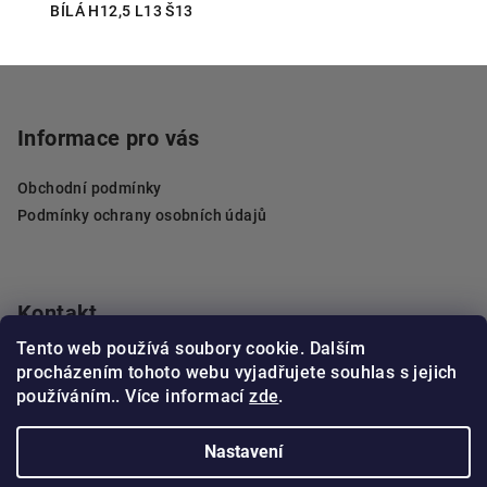
BÍLÁ H12,5 L13 Š13
Z
á
p
Informace pro vás
a
Obchodní podmínky
t
Podmínky ochrany osobních údajů
í
Kontakt
Tento web používá soubory cookie. Dalším
objednavky
@
pelzerdecor.cz
procházením tohoto webu vyjadřujete souhlas s jejich
602 461 596
používáním.. Více informací
zde
.
Nastavení