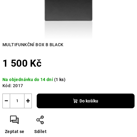
MULTIFUNKČNÍ BOX B BLACK
1 500 Kč
Měrná
Na objednávku do 14 dní
(1 ks)
cena:
Kód:
2017
−
+
Do košíku
Zeptat se
Sdílet