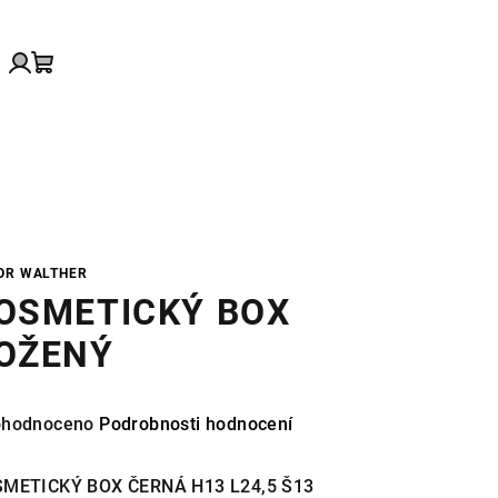
edat
Přihlášení
Nákupní
košík
OR WALTHER
OSMETICKÝ BOX
OŽENÝ
měrné
hodnoceno
Podrobnosti hodnocení
nocení
duktu
METICKÝ BOX ČERNÁ H13 L24,5 Š13