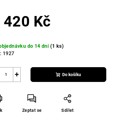
 420 Kč
zdiček.
ná
a:
objednávku do 14 dní
(1 ks)
:
1927
+
Do košíku
sk
Zeptat se
Sdílet