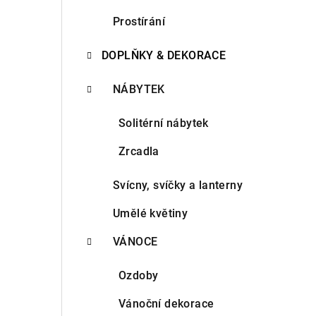
n
Prostírání
n
DOPLŇKY & DEKORACE
í
NÁBYTEK
p
Solitérní nábytek
a
Zrcadla
n
e
Svícny, svíčky a lanterny
l
Umělé květiny
VÁNOCE
Ozdoby
Vánoční dekorace