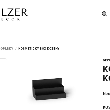
Hl
DOPLŇKY
/
KOSMETICKÝ BOX KOŽENÝ
DEC
K
K
Prů
Neo
hod
pro
KOS