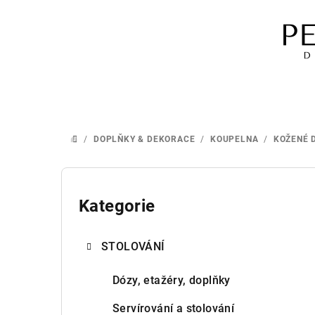
Přejít
na
obsah
/
DOPLŇKY & DEKORACE
/
KOUPELNA
/
KOŽENÉ 
DOMŮ
P
o
Kategorie
Přeskočit
kategorie
s
STOLOVÁNÍ
t
r
Dózy, etažéry, doplňky
a
Servírování a stolování