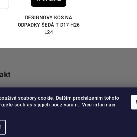
DESIGNOVÝ KOŠ NA
ODPADKY ŠEDÁ T D17 H26
L24
akt
avky
@
pelzerdecor.cz
1 596
používá soubory cookie. Dalším procházením tohoto
ujete souhlas s jejich používáním.. Více informací
í
Copyright 2026
Pe