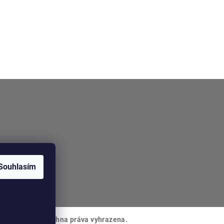
Souhlasím
lzer Decor
. Všechna práva vyhrazena.