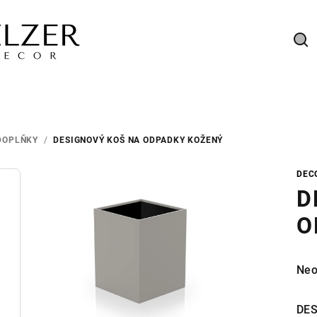
Hl
DOPLŇKY
/
DESIGNOVÝ KOŠ NA ODPADKY KOŽENÝ
DEC
D
O
Prů
Neo
hod
pro
DES