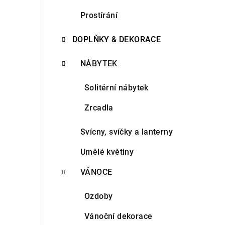
n
Prostírání
n
DOPLŇKY & DEKORACE
í
NÁBYTEK
p
Solitérní nábytek
a
Zrcadla
n
e
Svícny, svíčky a lanterny
l
Umělé květiny
VÁNOCE
Ozdoby
Vánoční dekorace