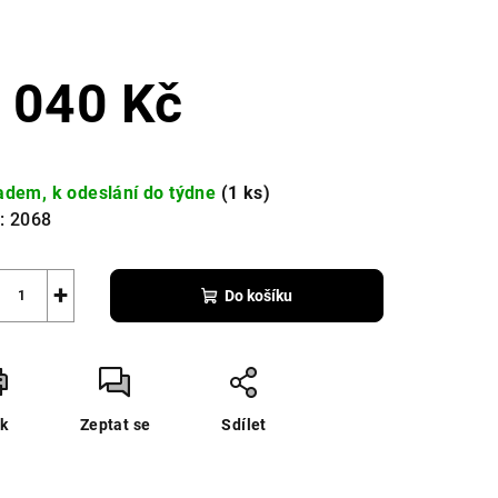
4
 040 Kč
zdiček.
ná
a:
adem, k odeslání do týdne
(1 ks)
:
2068
+
Do košíku
sk
Zeptat se
Sdílet