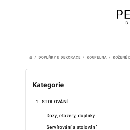
Přejít
na
obsah
/
DOPLŇKY & DEKORACE
/
KOUPELNA
/
KOŽENÉ 
DOMŮ
P
o
Kategorie
Přeskočit
kategorie
s
STOLOVÁNÍ
t
r
Dózy, etažéry, doplňky
a
Servírování a stolování