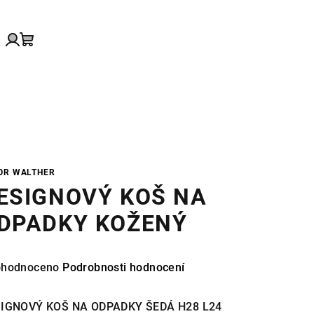
edat
Přihlášení
Nákupní
košík
OR WALTHER
ESIGNOVÝ KOŠ NA
DPADKY KOŽENÝ
měrné
hodnoceno
Podrobnosti hodnocení
nocení
duktu
IGNOVÝ KOŠ NA ODPADKY ŠEDÁ H28 L24