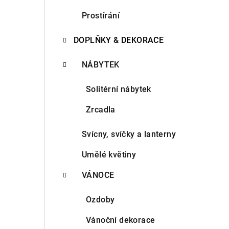
n
Prostírání
n
DOPLŇKY & DEKORACE
í
NÁBYTEK
p
Solitérní nábytek
a
Zrcadla
n
e
Svícny, svíčky a lanterny
l
Umělé květiny
VÁNOCE
Ozdoby
Vánoční dekorace