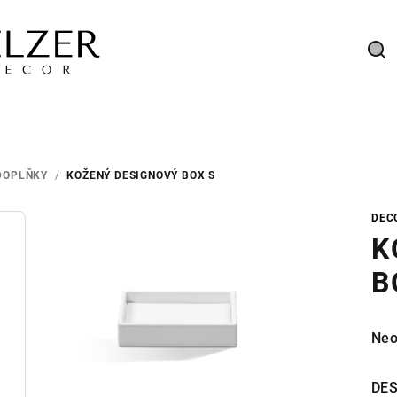
Hl
DOPLŇKY
/
KOŽENÝ DESIGNOVÝ BOX S
DEC
K
B
Prů
Neo
hod
pro
DES