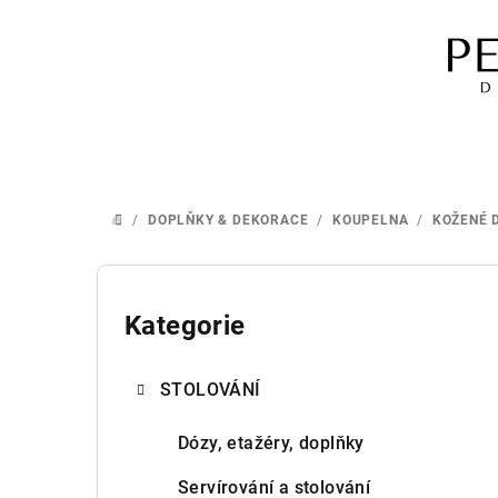
Přejít
na
obsah
/
DOPLŇKY & DEKORACE
/
KOUPELNA
/
KOŽENÉ 
DOMŮ
P
o
Kategorie
Přeskočit
kategorie
s
STOLOVÁNÍ
t
r
Dózy, etažéry, doplňky
a
Servírování a stolování