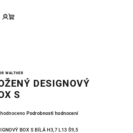
edat
Přihlášení
Nákupní
košík
OR WALTHER
OŽENÝ DESIGNOVÝ
OX S
měrné
hodnoceno
Podrobnosti hodnocení
nocení
duktu
IGNOVÝ BOX S BÍLÁ H3,7 L13 Š9,5