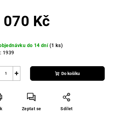
 070 Kč
zdiček.
ná
a:
objednávku do 14 dní
(1 ks)
:
1939
+
Do košíku
sk
Zeptat se
Sdílet