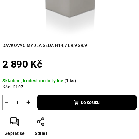
DÁVKOVAČ MÝDLA ŠEDÁ H14,7 L9,9 Š9,9
2 890 Kč
Měrná
Skladem, k odeslání do týdne
(1 ks)
cena:
Kód:
2107
−
+
Do košíku
Zeptat se
Sdílet