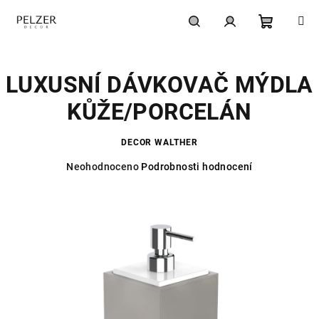
Přejít
na
obsah
Nákupní
Hledat
Přihlášení
LUXUSNÍ DÁVKOVAČ MÝDLA
košík
KŮŽE/PORCELÁN
DECOR WALTHER
Průměrné
Neohodnoceno
Podrobnosti hodnocení
hodnocení
produktu
je
0,0
z
5
hvězdiček.