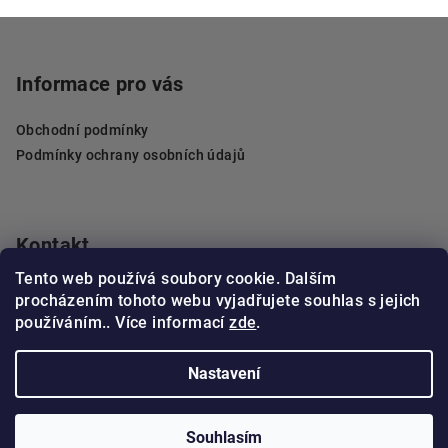
Z
á
p
Informace pro vás
a
Obchodní podmínky
t
Podmínky ochrany osobních údajů
í
Kontakt
Tento web používá soubory cookie. Dalším
objednavky
@
pelzerdecor.cz
procházením tohoto webu vyjadřujete souhlas s jejich
602 461 596
používáním.. Více informací
zde
.
Nastavení
Copyright 2026
Pelzer Decor
. Všechna práva vyhrazena.
Souhlasím